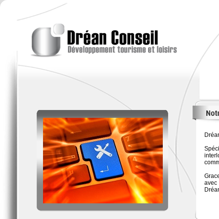
Dréan
Spéci
inter
comme
Grace
avec 
Dréan